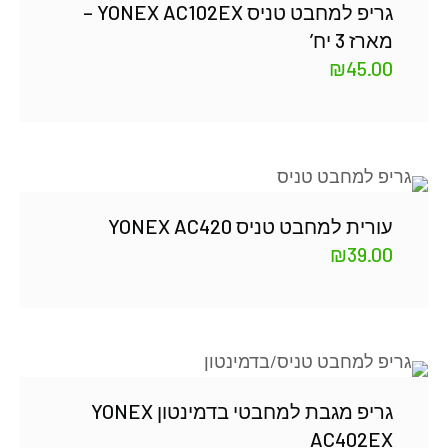
גריפ למחבט טניס YONEX AC102EX –
מארז 3 יח’
₪
45.00
עורית למחבט טניס YONEX AC420
₪
39.00
גריפ מגבת למחבטי בדמינטון YONEX
AC402EX