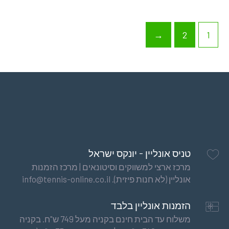
→
2
1
טניס אונליין - יונקס ישראל
מרכז ארצי למשווקים וסיטונאים | מרכז הזמנות
אונליין (לא חנות פיזית). info@tennis-online.co.il
הזמנות אונליין בלבד
משלוח עד הבית חינם בקניה מעל 749 ש"ח. בקניה