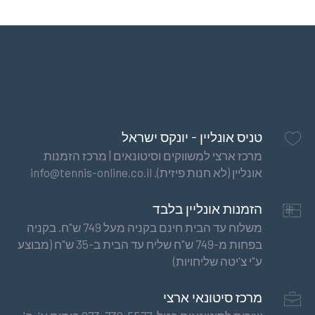
טניס אונליין - יונקס ישראל
מרכז ארצי למשווקים וסיטונאים | מרכז הזמנות
אונליין (לא חנות פיזית). info@tennis-online.co.il
הזמנות אונליין בלבד
משלוח עד הבית חינם בקניה מעל 749 ש"ח. בקניה
בפחות מ-749 ש"ח שליח עד הבית ב-35 ש"ח (מבוצע
ע"י צ'יטה שליחויות)
מרכז סיטונאי ארצי