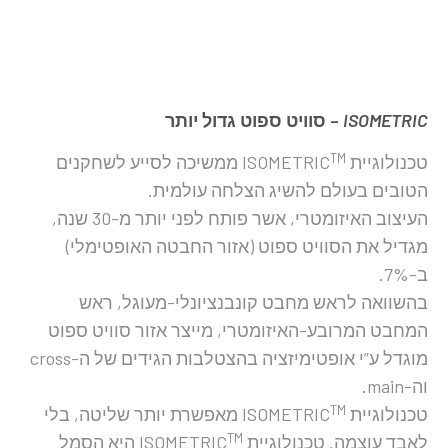
ISOMETRIC
– סוויט ספוט גדול יותר
TM
טכנולוגיית ISOMETRIC
ממשיכה לסייע לשחקנים
הטובים בעולם להשיג הצלחה עולמית.
העיצוב האיזומטרי, אשר פותח לפני יותר מ-30 שנה,
מגדיל את הסוויט ספוט (אזור החבטה האופטימלי)
ב-7%.
בהשוואה לראש מחבט קונבנציונלי-מעוגל, ראש
המחבט המרובע-האיזומטרי, מייצר אזור סוויט ספוט
מוגדל ע”י אופטימיזציה בהצטלבות הגידים של ה-cross
וה-main.
TM
טכנולוגיית ISOMETRIC
מאפשרת יותר שליטה, בלי
TM
לאבד עוצמה. טכנולוגיית ISOMETRIC
היא הסמל