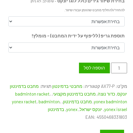
בחירת שיזור גידים כולל לוגו יונקס
- שימו לב: לא ניתן
להחזיר/להחליף מחבט שהוזמן עבורו שיזור.
תוספת גריפ (לליפוף על ידית המחבט) - מומלץ!
כמות
הוספה לסל
של
YONEX
מק"ט:
AX77-P
קטגוריה:
מחבטי בדמינטון
תגיות:
מחבט בדמינטון
ASTROX
יונקס
,
כדור נוצה
,
מחבט בדמינטון מקצועי
,
,
badminton racket
77
yonex badminton
,
מחבט בדמינטון
,
,
badminton
,
yonex racket
PRO
yonex israel
,
יונקס ישראל
,
yonex
,
בדמינטון
Unstrung
EAN:
4550468331803