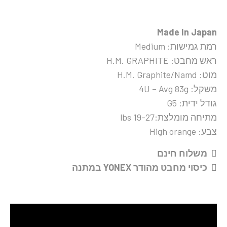
Made In Japan
רמת גמישות: Medium
ראש מחבט: H.M. GRAPHITE
מוט: H.M. Graphite/Namd
משקל: 4U – Avg 83g
גודל ידית: G5
מתיחה מומלצת:19-27 lbs
צבע: High orange
משלוח חינם
כיסוי מחבט מהודר YONEX במתנה