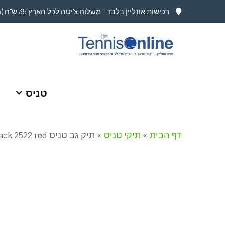
רכישות אונליין בלבד - משלוח צ'יטה לכל הארץ 35 ש"ח (חינם בקניה מעל 749 ש"ח)
טניס
ב
דף הבית
»
תיקי טניס
»
תיק גב טניס YONEX CLUB backpack 2522 red