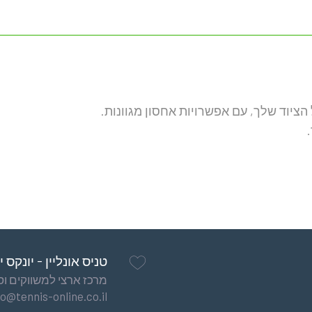
backpack
2522
red
ציוד שלך, עם אפשרויות אחסון מגוונות.
טניס אונליין - יונקס 
מרכז ארצי למשווקים וסיט
fo@tennis-online.co.il