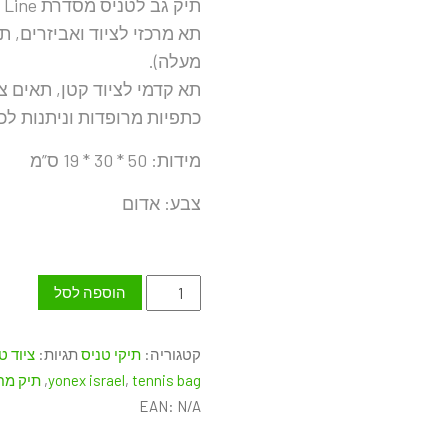
תיק גב לטניס מסדרת CLUB Line, בנפח 25 ליטר, במגוון צבעים לבחירה.
תא מרכזי לציוד ואביזרים, 
מעלה).
תא קדמי לציוד קטן, תאים צד
כתפיות מרופדות וניתנות לכי
מידות: 50 * 30 * 19 ס”מ
צבע: אדום
כמות
הוספה לסל
של
תיק
קטגוריה:
תיקי טניס
תגיות:
ציוד ט
גב
tennis bag
,
yonex israel
,
תיק מח
טניס
EAN:
N/A
YONEX
CLUB