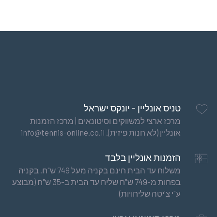
Poly
Tour
Pro
1.30
(200
מ')
טניס אונליין - יונקס ישראל
מרכז ארצי למשווקים וסיטונאים | מרכז הזמנות
אונליין (לא חנות פיזית). info@tennis-online.co.il
הזמנות אונליין בלבד
משלוח עד הבית חינם בקניה מעל 749 ש"ח. בקניה
בפחות מ-749 ש"ח שליח עד הבית ב-35 ש"ח (מבוצע
ע"י צ'יטה שליחויות)