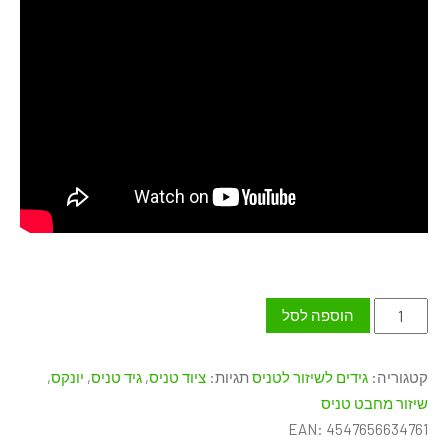
כמות
הוספה לסל
של
סליל
קטגוריה:
גידים לשיזור לטניס
תגיות:
ציוד טניס
,
גיד טניס
,
יונקס
,
גידים
שיזור מחבט טניס
יונקס
EAN:
4547656634761
YONEX