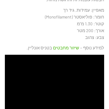
מאפיין: עמידות, גיד רך
חומר: פוליאסטר (Monofilament)
קוטר: 1.30 מ”מ
אורך: 200 מטר
צבע: צהוב
למידע נוסף –
שיזור מחבטים
בטניס אונליין.