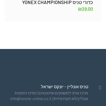
כדורי טניס YONEX CHAMPIONSHIP
₪
29.00
טניס אונליין - יונקס ישראל
מרכז ארצי למשווקים וסיטונאים | מרכז הזמנות
אונליין (לא חנות פיזית). info@tennis-online.co.il