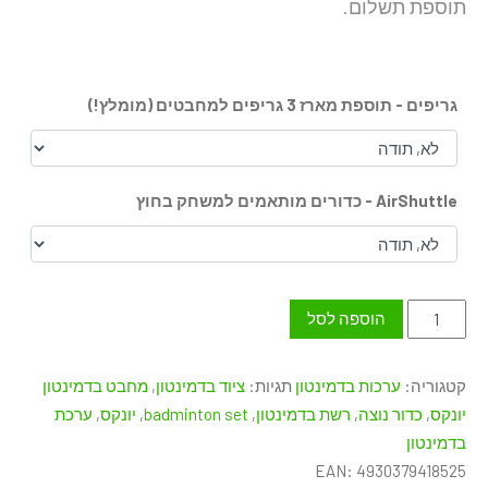
תוספת תשלום.
גריפים - תוספת מארז 3 גריפים למחבטים (מומלץ!)
AirShuttle - כדורים מותאמים למשחק בחוץ
כמות
הוספה לסל
של
ערכת
קטגוריה:
ערכות בדמינטון
תגיות:
ציוד בדמינטון
,
מחבט בדמינטון
בדמינטון
יונקס
,
כדור נוצה
,
רשת בדמינטון
,
badminton set
,
יונקס
,
ערכת
מקצועית
בדמינטון
-
EAN:
4930379418525
מחבטי