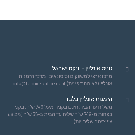
בדמינטון
גרפיט
ומארז
כדורי
נוצה
טניס אונליין - יונקס ישראל
מרכז ארצי למשווקים וסיטונאים | מרכז הזמנות
אונליין (לא חנות פיזית). info@tennis-online.co.il
הזמנות אונליין בלבד
משלוח עד הבית חינם בקניה מעל 749 ש"ח. בקניה
בפחות מ-749 ש"ח שליח עד הבית ב-35 ש"ח (מבוצע
ע"י צ'יטה שליחויות)