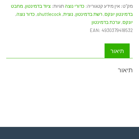
כדור
מק"ט:
אין מידע
קטגוריה:
כדורי נוצה
תגיות:
ציוד בדמינטון
,
מחבט
נוצה
בדמינטון יונקס
,
רשת בדמינטון
,
נוצית
,
shuttlecock
,
כדור נוצה
,
ניילון
יונקס
,
ערכת בדמינטון
מקצועי
EAN:
4930379418532
YONEX
MAVIS-
350
תיאור
(6
יח')
תיאור