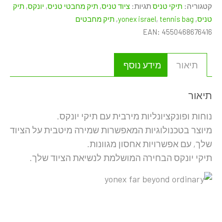
קטגוריה:
תיקי טניס
תגיות:
ציוד טניס
,
תיק מחבטי טניס
,
יונקס
,
תיק
PRO
טניס
,
tennis bag
,
yonex israel
,
תיק מחבטים
TOURNAMENT
EAN:
4550468676416
BAG
92431W
black
תיאור
מידע נוסף
תיאור
נוחות ופונקציונליות מירבית עם תיקי יונקס.
מיוצר בטכנולוגיות המאפשרות שמירה מיטבית על הציוד
שלך, עם אפשרויות אחסון מגוונות.
תיקי יונקס הבחירה המושלמת לנשיאת הציוד שלך.