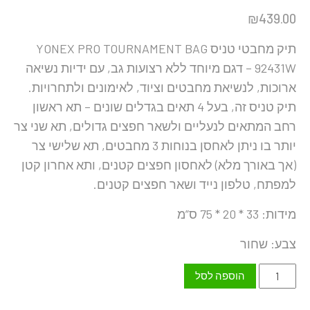
₪
439.00
תיק מחבטי טניס YONEX PRO TOURNAMENT BAG
92431W – דגם מיוחד ללא רצועות גב, עם ידיות נשיאה
ארוכות, לנשיאת מחבטים וציוד, לאימונים ולתחרויות.
תיק טניס זה, בעל 4 תאים בגדלים שונים – תא ראשון
רחב המתאים לנעליים ולשאר חפצים גדולים, תא שני צר
יותר בו ניתן לאחסן בנוחות 3 מחבטים, תא שלישי צר
(אך באורך מלא) לאחסון חפצים קטנים, ותא אחרון קטן
למפתח, טלפון נייד ושאר חפצים קטנים.
מידות: 33 * 20 * 75 ס”מ
צבע: שחור
כמות
הוספה לסל
של
YONEX