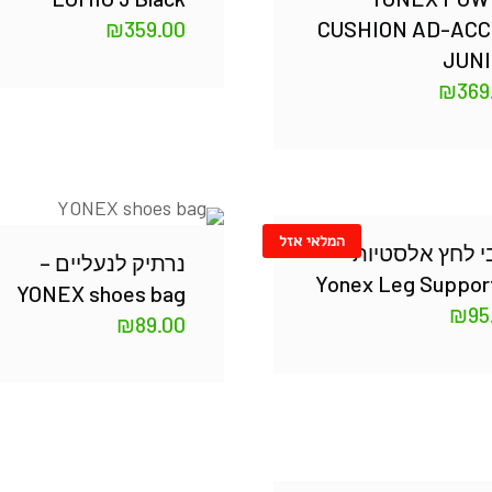
₪
359.00
CUSHION AD-AC
JUN
₪
369
המלאי אזל
י לחץ אלסטיות
נרתיק לנעליים –
Yonex Leg Suppor
YONEX shoes bag
₪
95
₪
89.00