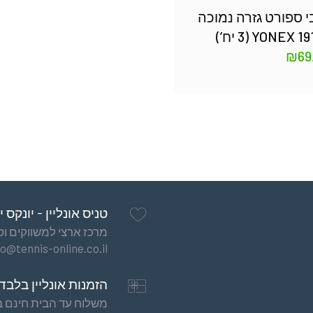
י ספורט גזרה נמוכה
YONEX 1919 יח’)
₪
69
טניס אונליין - יונקס 
מרכז ארצי למשווקים וסיט
fo@tennis-online.co.il
הזמנות אונליין בלבד