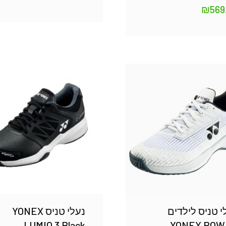
₪
569
י טניס לילדים
נעלי טניס YONEX
LUMIO 3 Black
YONEX POW