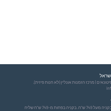
ישראל
ונאים | מרכז הזמנות אונליין (לא חנות פיזית).
in
משלוח עד הבית חינם בקניה מעל 749 ש"ח. בקניה בפחות מ-749 ש"ח שליח