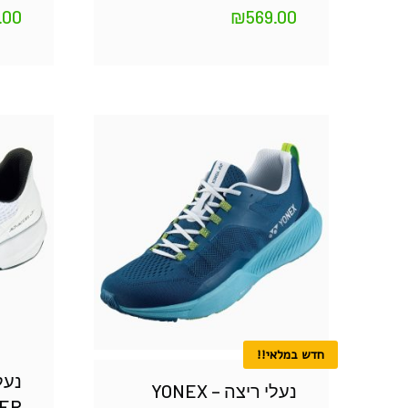
.00
₪
569.00
חדש במלאי!!
נעל
נעלי ריצה – YONEX
ER