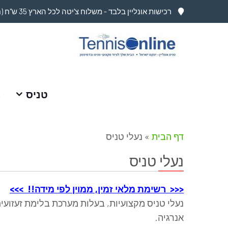
רכישות אונליין בלבד - משלוח צ'יטה לכל הארץ 35 ש"ח (חינם בקניה מעל 749 ש"ח)
טניס
ב
דף הבית
»
נעלי טניס
נעלי טניס
<<< רשימת מלאי זמין, ממוין לפי מידה!! >>>
נעלי טניס מקצועיות, בעלות מערכת בלימת זעזוע
אנרגיה.