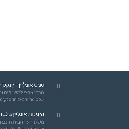
טניס אונליין - יונקס 
מרכז ארצי למשווקים וסיט
fo@tennis-online.co.il
הזמנות אונליין בלבד
עד הבית ב-35 ש"ח (מבוצע ע"י צ'יטה שליחויות)