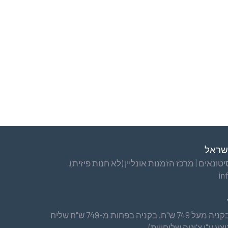
ישראל
ונאים | מרכז הזמנות אונליין (לא חנות פיזית).
in
משלוח עד הבית חינם בקניה מעל 749 ש"ח. בקניה בפחות מ-749 ש"ח שליח