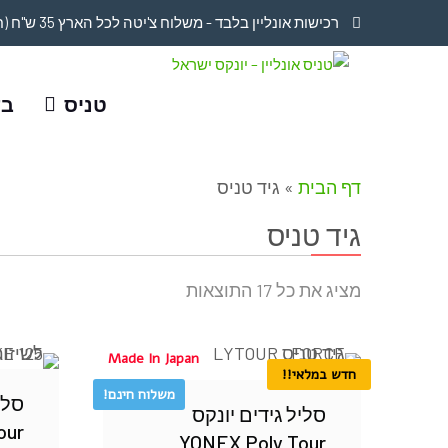
רכישות אונליין בלבד - משלוח צ'יטה לכל הארץ 35 ש"ח (חינם בקניה מעל 749 ש"ח)
טניס
בד
דף הבית
»
גיד טניס
גיד טניס
מציג את כל 17 התוצאות
Made In Japan
חדש במלאי!!
משלוח חינם!
סלי
סליל גידים יונקס
our
YONEX Poly Tour