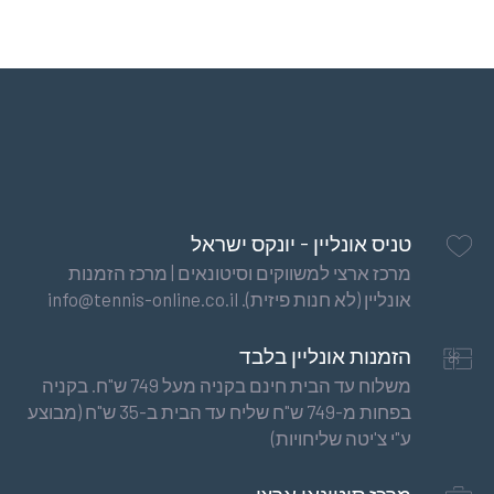
טניס אונליין - יונקס ישראל
מרכז ארצי למשווקים וסיטונאים | מרכז הזמנות
אונליין (לא חנות פיזית). info@tennis-online.co.il
הזמנות אונליין בלבד
משלוח עד הבית חינם בקניה מעל 749 ש"ח. בקניה
בפחות מ-749 ש"ח שליח עד הבית ב-35 ש"ח (מבוצע
ע"י צ'יטה שליחויות)